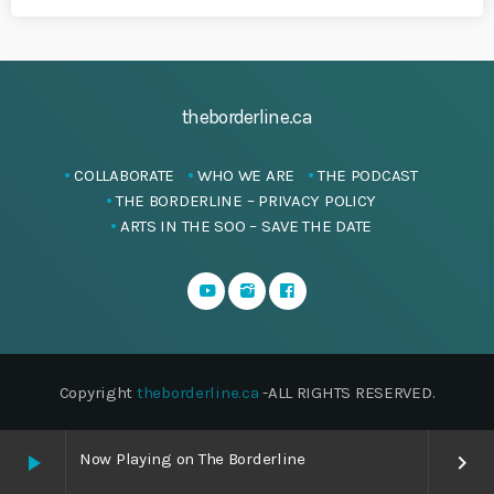
theborderline.ca
COLLABORATE
WHO WE ARE
THE PODCAST
THE BORDERLINE – PRIVACY POLICY
ARTS IN THE SOO – SAVE THE DATE
Copyright
theborderline.ca
-ALL RIGHTS RESERVED.
Now Playing on The Borderline
play_arrow
keyboard_arrow_right