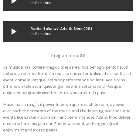
play_arrow
theBorderline
play_arrow
Radio Italia w/ Ada & Nino (28)
theBorderline
Programmma 28
La musica ha il potere magico di essere unica per ogni persona, un
potere sia sui creatori della musica che sul pubblico che ascolta, ed
eventi come la Pasqua ispirano performance brillanti. Ada e Nino
offrono un tale set in questo glorioso fine settimana di Pasqua,
augurandovi grande divertimento e una profonda pace.
Music has a magical power to be unique to each person, a power
over both the creators of the music and the listening audience, and
events like Easter inspire brilliant performances. Ada & Nino deliver
such a set on this glorious Easter weekend, wishing you great
enjoyment and a deep peace.