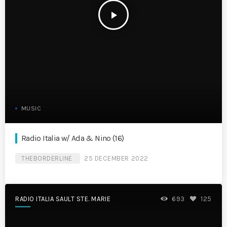
play_arrow
MUSIC
Radio Italia w/ Ada & Nino (16)
THEBORDERLINE
25 DECEMBER 2022
RADIO ITALIA SAULT STE. MARIE
693
125