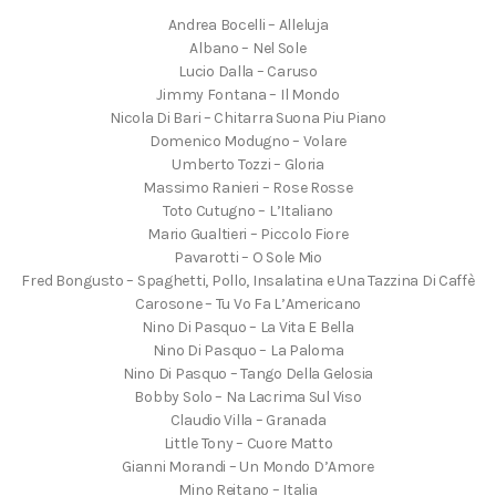
Andrea Bocelli – Alleluja
Albano – Nel Sole
Lucio Dalla – Caruso
Jimmy Fontana – Il Mondo
Nicola Di Bari – Chitarra Suona Piu Piano
Domenico Modugno – Volare
Umberto Tozzi – Gloria
Massimo Ranieri – Rose Rosse
Toto Cutugno – L’Italiano
Mario Gualtieri – Piccolo Fiore
Pavarotti – O Sole Mio
Fred Bongusto – Spaghetti, Pollo, Insalatina e Una Tazzina Di Caffè
Carosone – Tu Vo Fa L’Americano
Nino Di Pasquo – La Vita E Bella
Nino Di Pasquo – La Paloma
Nino Di Pasquo – Tango Della Gelosia
Bobby Solo – Na Lacrima Sul Viso
Claudio Villa – Granada
Little Tony – Cuore Matto
Gianni Morandi – Un Mondo D’Amore
Mino Reitano – Italia