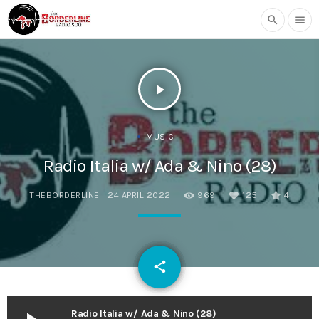
search
menu
play_arrow
MUSIC
Radio Italia w/ Ada & Nino (28)
THEBORDERLINE
24 APRIL 2022
969
125
4
email
share
125
Radio Italia w/ Ada & Nino (28)