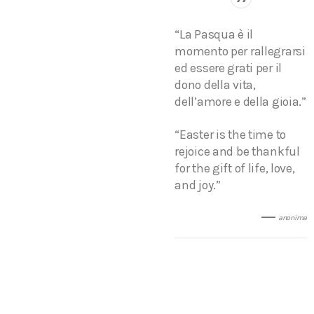
“La Pasqua è il
momento per rallegrarsi
ed essere grati per il
dono della vita,
dell’amore e della gioia.”
“Easter is the time to
rejoice and be thankful
for the gift of life, love,
and joy.”
anonima