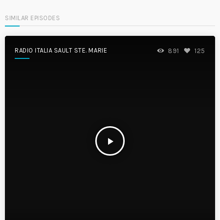
SIMILAR EPISODES
RADIO ITALIA SAULT STE. MARIE
891
125
play_arrow