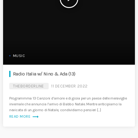
MUSIC
Radio Italia w/ Nino & Ada (13)
THEBORDERLINE
11 DECEMBER 2022
Programmma 13 Canzoni d’amore e di gioia per un paese delle meraviglie
invernale che annuncia l’arrivo di Babbo Natale. Mentre anticipiamo la
nevicata di un giorno di Natale, condividiamo pensieri […]
trending_flat
READ MORE