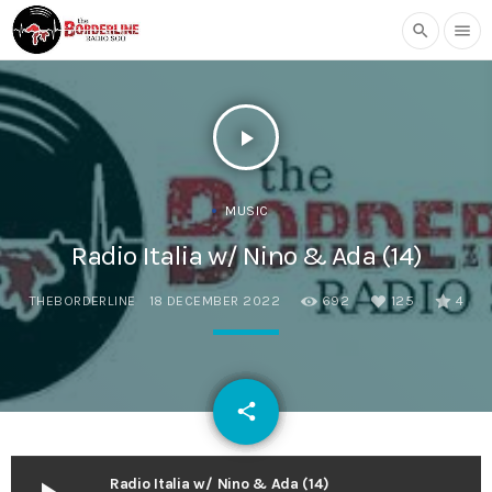
search
menu
play_arrow
MUSIC
Radio Italia w/ Nino & Ada (14)
THEBORDERLINE
18 DECEMBER 2022
692
125
4
email
share
125
Radio Italia w/ Nino & Ada (14)