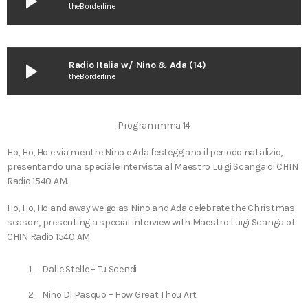
play_arrow
theBorderline
play_arrow
Radio Italia w/ Nino & Ada (14)
theBorderline
Programmma 14
Ho, Ho, Ho e via mentre Nino e Ada festeggiano il periodo natalizio,
presentando una speciale intervista al Maestro Luigi Scanga di CHIN
Radio 1540 AM.
Ho, Ho, Ho and away we go as Nino and Ada celebrate the Christmas
season, presenting a special interview with Maestro Luigi Scanga of
CHIN Radio 1540 AM.
Dalle Stelle – Tu Scendi
Nino Di Pasquo – How Great Thou Art