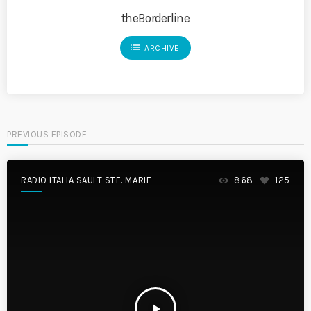
theBorderline
list
ARCHIVE
PREVIOUS EPISODE
RADIO ITALIA SAULT STE. MARIE
868
125
play_arrow