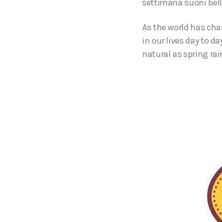
settimana suoni belli
As the world has cha
in our lives day to d
natural as spring rain