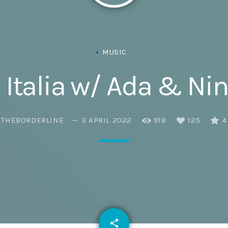
Eats
MUSIC
 Italia w/ Ada & Nin
THEBORDERLINE
3 APRIL 2022
918
125
4
email
share