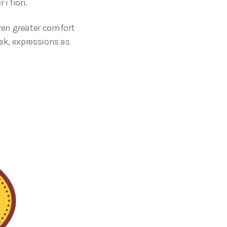
i fiori.
ven greater comfort
eek, expressions as