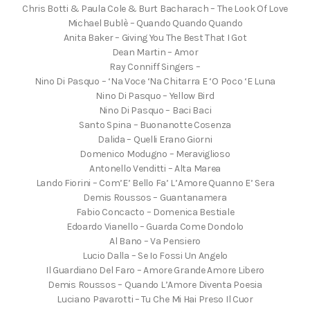
Chris Botti & Paula Cole & Burt Bacharach – The Look Of Love
Michael Bublè – Quando Quando Quando
Anita Baker – Giving You The Best That I Got
Dean Martin – Amor
Ray Conniff Singers –
Nino Di Pasquo – ‘Na Voce ‘Na Chitarra E ‘O Poco ‘E Luna
Nino Di Pasquo – Yellow Bird
Nino Di Pasquo – Baci Baci
Santo Spina – Buonanotte Cosenza
Dalida – Quelli Erano Giorni
Domenico Modugno – Meraviglioso
Antonello Venditti – Alta Marea
Lando Fiorini – Com’E’ Bello Fa’ L’Amore Quanno E’ Sera
Demis Roussos – Guantanamera
Fabio Concacto – Domenica Bestiale
Edoardo Vianello – Guarda Come Dondolo
Al Bano – Va Pensiero
Lucio Dalla – Se Io Fossi Un Angelo
Il Guardiano Del Faro – Amore Grande Amore Libero
Demis Roussos – Quando L’Amore Diventa Poesia
Luciano Pavarotti – Tu Che Mi Hai Preso Il Cuor