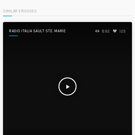
SIMILAR EPISODES
RADIO ITALIA SAULT STE. MARIE
892
125
play_arrow