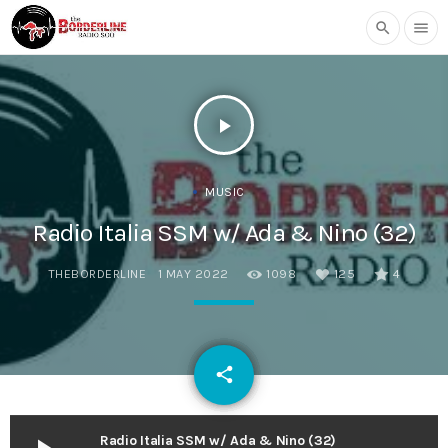
search
menu
play_arrow
MUSIC
Radio Italia SSM w/ Ada & Nino (32)
THEBORDERLINE
1 MAY 2022
1098
125
4
email
share
125
Radio Italia SSM w/ Ada & Nino (32)