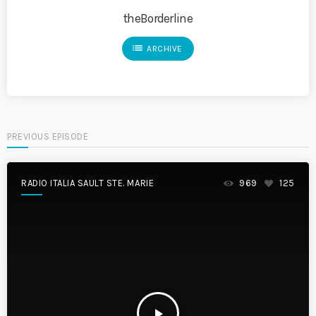
theBorderline
list
ARCHIVE
PREVIOUS EPISODE
RADIO ITALIA SAULT STE. MARIE
969
125
play_arrow