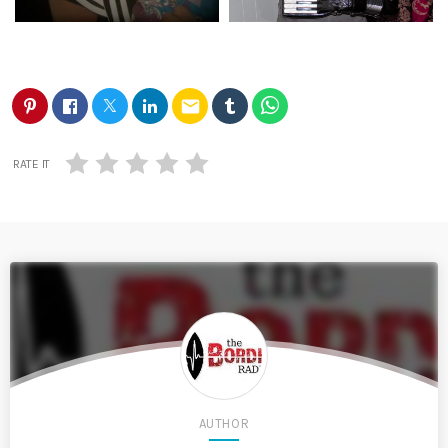
email
RATE IT
AUTHOR