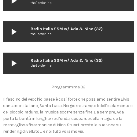
play_arrow
theBorderline
play_arrow
Radio Italia SSM w/ Ada & Nino (32)
theBorderline
play_arrow
Radio Italia SSM w/ Ada & Nino (32)
theBorderline
Programmma 32
Il fascino del vecchio paese è così forte che possiamo sentire Elvis
cantare in italiano, Santa Lucia. Nei giorni tranquilli dell’isolamento e
del piccolo raduno, la musica scorre senza fine. Da sempre, Ada
porta la bontà in lunghezze d’onda, cosparse della magia della
meravigliosa fisarmonica di Nino. Stuart presta la sua voce su
rendering di velluto … e noi tutti voliamo via.