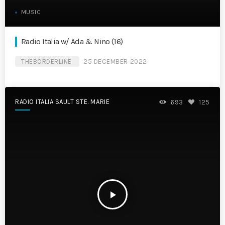
MUSIC
Radio Italia w/ Ada & Nino (16)
THEBORDERLINE
25 DECEMBER 2022
RADIO ITALIA SAULT STE. MARIE
693
125
play_arrow