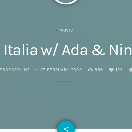
Eats
MUSIC
 Italia w/ Ada & Nin
EBORDERLINE
27 FEBRUARY 2022
886
125
email
share