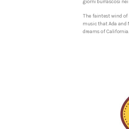
giorni burrascosi nei
The faintest wind of
music that Ada and N
dreams of California