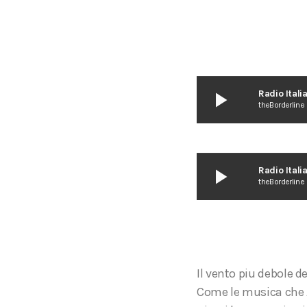
play_arrow
Radio Ital
theBorderline
play_arrow
Radio Ital
theBorderline
Il vento piu debole d
Come le musica che A