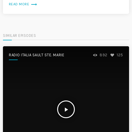
trending_flat
READ MORE
SIMILAR EPISODES
RADIO ITALIA SAULT STE. MARIE
892
125
play_arrow