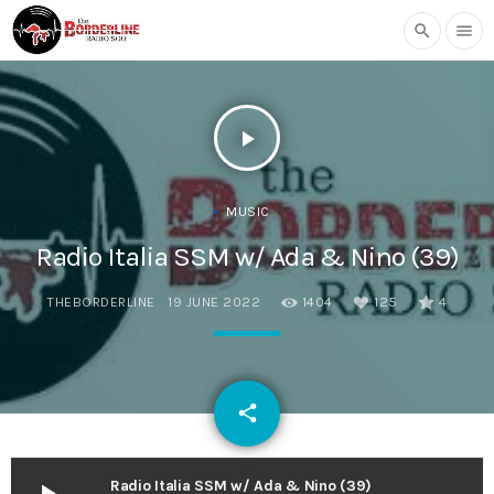
search
menu
play_arrow
MUSIC
Radio Italia SSM w/ Ada & Nino (39)
THEBORDERLINE
19 JUNE 2022
1404
125
4
email
share
125
Radio Italia SSM w/ Ada & Nino (39)