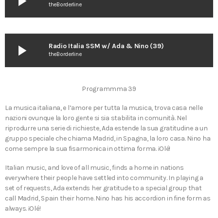
play_arrow
theBorderline
play_arrow
Radio Italia SSM w/ Ada & Nino (39)
theBorderline
Programmma 39
La musica italiana, e l’amore per tutta la musica, trova casa nelle
nazioni ovunque la loro gente si sia stabilita in comunità. Nel
riprodurre una serie di richieste, Ada estende la sua gratitudine a un
gruppo speciale che chiama Madrid, in Spagna, la loro casa. Nino ha
come sempre la sua fisarmonica in ottima forma. ¡Olé!
Italian music, and love of all music, finds a home in nations
everywhere their people have settled into community. In playing a
set of requests, Ada extends her gratitude to a special group that
call Madrid, Spain their home. Nino has his accordion in fine form as
always. ¡Olé!