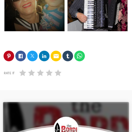
email
RATE IT