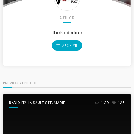
AUTHOR
theBorderline
list
ARCHIVE
PREVIOUS EPISODE
RADIO ITALIA SAULT STE. MARIE
1139
125