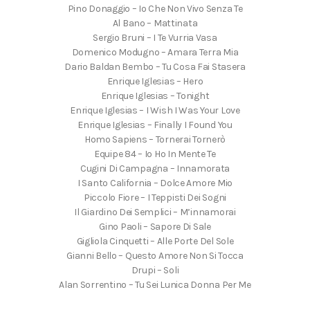
Pino Donaggio – Io Che Non Vivo Senza Te
Al Bano – Mattinata
Sergio Bruni – I Te Vurria Vasa
Domenico Modugno – Amara Terra Mia
Dario Baldan Bembo – Tu Cosa Fai Stasera
Enrique Iglesias – Hero
Enrique Iglesias – Tonight
Enrique Iglesias – I Wish I Was Your Love
Enrique Iglesias – Finally I Found You
Homo Sapiens – Tornerai Tornerò
Equipe 84 – Io Ho In Mente Te
Cugini Di Campagna – Innamorata
I Santo California – Dolce Amore Mio
Piccolo Fiore – I Teppisti Dei Sogni
Il Giardino Dei Semplici – M’innamorai
Gino Paoli – Sapore Di Sale
Gigliola Cinquetti – Alle Porte Del Sole
Gianni Bello – Questo Amore Non Si Tocca
Drupi – Soli
Alan Sorrentino – Tu Sei Lunica Donna Per Me